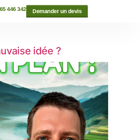
865 446 342
Demander un devis
uvaise idée ?