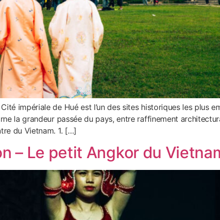
Cité impériale de Hué est l’un des sites historiques les plus
rne la grandeur passée du pays, entre raffinement architectural
tre du Vietnam. 1. […]
n – Le petit Angkor du Vietna