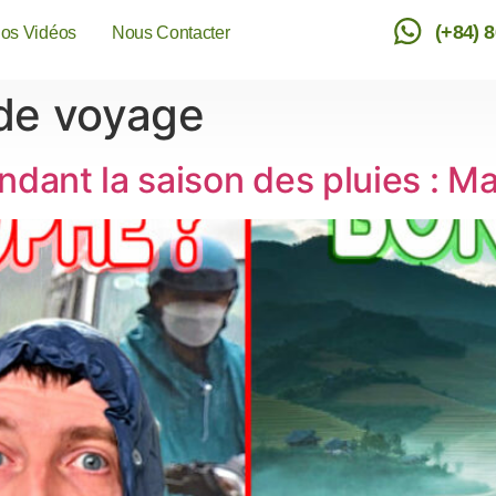
(+84) 
os Vidéos
Nous Contacter
 de voyage
dant la saison des pluies : Ma