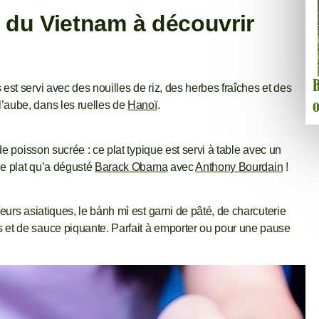
s du Vietnam à découvrir
B
est servi avec des nouilles de riz, des herbes fraîches et des
o
’aube, dans les ruelles de
Hanoï
.
de poisson sucrée : ce plat typique est servi à table avec un
 le plat qu’a dégusté
Barack Obama
avec
Anthony Bourdain
!
eurs asiatiques, le bánh mì est garni de pâté, de charcuterie
 et de sauce piquante. Parfait à emporter ou pour une pause