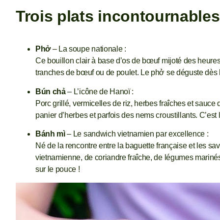
Trois plats incontournable
Phở
– La soupe nationale :
Ce bouillon clair à base d’os de bœuf mijoté des heures 
tranches de bœuf ou de poulet. Le phở se déguste dès l
Bún chả
– L’icône de Hanoï :
Porc grillé, vermicelles de riz, herbes fraîches et sauce 
panier d’herbes et parfois des nems croustillants. C’est
Bánh mì
– Le sandwich vietnamien par excellence :
Né de la rencontre entre la baguette française et les sav
vietnamienne, de coriandre fraîche, de légumes marinés
sur le pouce !