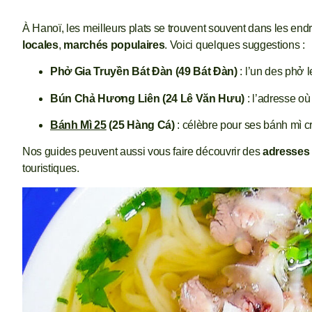
À Hanoï, les meilleurs plats se trouvent souvent dans les endr
locales
,
marchés populaires
. Voici quelques suggestions :
Phở Gia Truyền Bát Đàn (49 Bát Đàn)
: l’un des phở l
Bún Chả Hương Liên (24 Lê Văn Hưu)
: l’adresse o
Bánh Mì 25
(25 Hàng Cá)
: célèbre pour ses bánh mì cro
Nos guides peuvent aussi vous faire découvrir des
adresses 
touristiques.