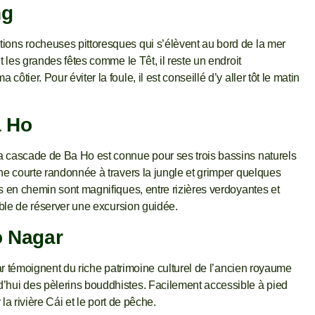
ng
ions rocheuses pittoresques qui s’élèvent au bord de la mer
t les grandes fêtes comme le Têt, il reste un endroit
tier. Pour éviter la foule, il est conseillé d’y aller tôt le matin
a Ho
a cascade de Ba Ho est connue pour ses trois bassins naturels
une courte randonnée à travers la jungle et grimper quelques
es en chemin sont magnifiques, entre rizières verdoyantes et
sible de réserver une excursion guidée.
o Nagar
gar témoignent du riche patrimoine culturel de l’ancien royaume
’hui des pèlerins bouddhistes. Facilement accessible à pied
 la rivière Cái et le port de pêche.