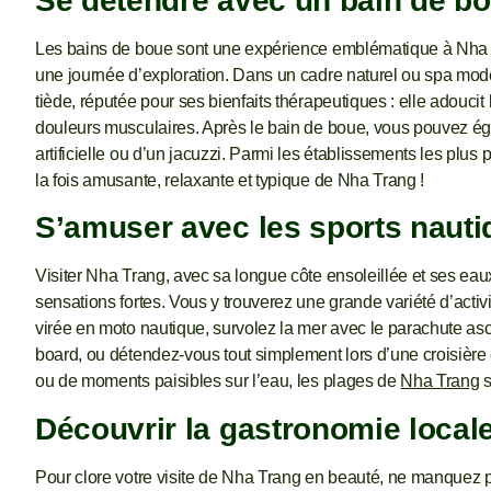
Se détendre avec un bain de b
Les bains de boue sont une expérience emblématique à Nha Tr
une journée d’exploration. Dans un cadre naturel ou spa mod
tiède, réputée pour ses bienfaits thérapeutiques : elle adoucit
douleurs musculaires. Après le bain de boue, vous pouvez ég
artificielle ou d’un jacuzzi. Parmi les établissements les plus
la fois amusante, relaxante et typique de Nha Trang !
S’amuser avec les sports nauti
Visiter Nha Trang, avec sa longue côte ensoleillée et ses eau
sensations fortes. Vous y trouverez une grande variété d’activi
virée en moto nautique, survolez la mer avec le parachute asc
board, ou détendez-vous tout simplement lors d’une croisière
ou de moments paisibles sur l’eau, les plages de
Nha Trang
s
Découvrir la gastronomie local
Pour clore votre visite de Nha Trang en beauté, ne manquez pa