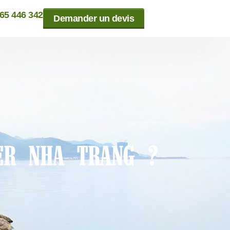
865 446 342
Demander un devis
TER NHA TRANG ?