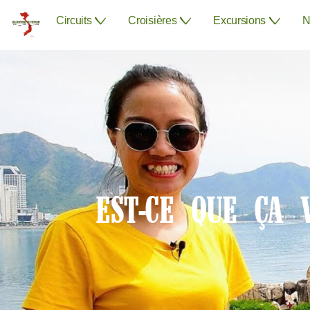
Circuits
Croisières
Excursions
N
EST-CE QUE ÇA 