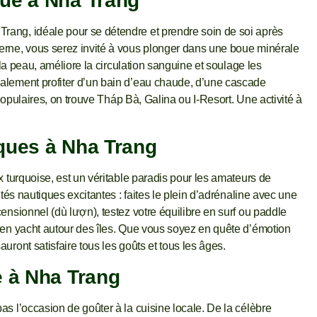
oue à Nha Trang
ang, idéale pour se détendre et prendre soin de soi après
erne, vous serez invité à vous plonger dans une boue minérale
 la peau, améliore la circulation sanguine et soulage les
alement profiter d’un bain d’eau chaude, d’une cascade
 populaires, on trouve Tháp Bà, Galina ou I-Resort. Une activité à
ques à Nha Trang
x turquoise, est un véritable paradis pour les amateurs de
tés nautiques excitantes : faites le plein d’adrénaline avec une
ensionnel (dù lượn), testez votre équilibre en surf ou paddle
 en yacht autour des îles. Que vous soyez en quête d’émotion
auront satisfaire tous les goûts et tous les âges.
e à Nha Trang
s l’occasion de goûter à la cuisine locale. De la célèbre