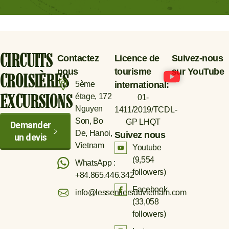
CIRCUITS
Contactez
Licence de
Suivez-nous
nous
tourisme
sur YouTube
CROISIÈRES
5ème
international:
étage, 172
01-
EXCURSIONS
Nguyen
1411/2019/TCDL-
Son, Bo
GP LHQT
Demander
De, Hanoi,
Suivez nous
un devis
Vietnam
Youtube
(
9,554
WhatsApp :
followers)
+84.865.446.342
Facebook
info@lessentiersduvietnam.com
(
33,058
followers)