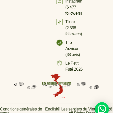
Instagram
(
6,477
followers)
Tiktok
(
2,398
followers)
Trip
Advisor
(38 avis)
Le Petit
Futé 2026
Conditions générales de
English
© Les sentiers du Vietnam 2026