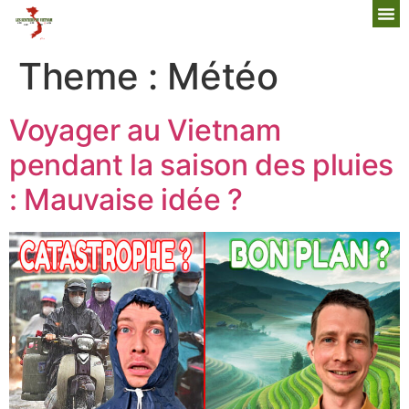
Theme :
Météo
Voyager au Vietnam
pendant la saison des pluies
: Mauvaise idée ?