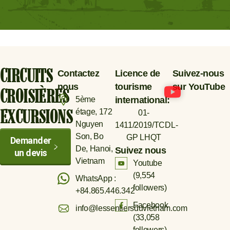
CIRCUITS
Contactez
Licence de
Suivez-nous
nous
tourisme
sur YouTube
CROISIÈRES
5ème
international:
étage, 172
01-
EXCURSIONS
Nguyen
1411/2019/TCDL-
Son, Bo
GP LHQT
Demander
De, Hanoi,
Suivez nous
un devis
Vietnam
Youtube
(
9,554
WhatsApp :
followers)
+84.865.446.342
Facebook
info@lessentiersduvietnam.com
(
33,058
followers)