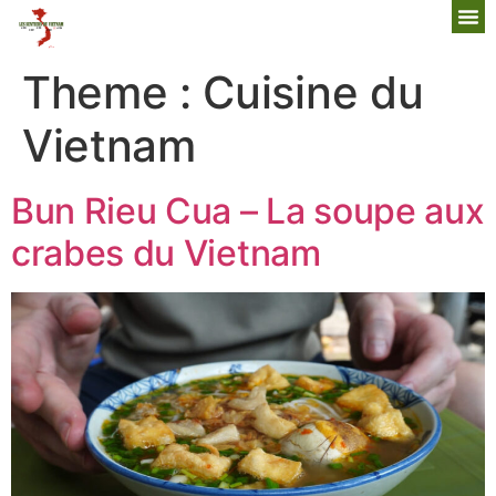
Theme :
Cuisine du
Vietnam
Bun Rieu Cua – La soupe aux
crabes du Vietnam